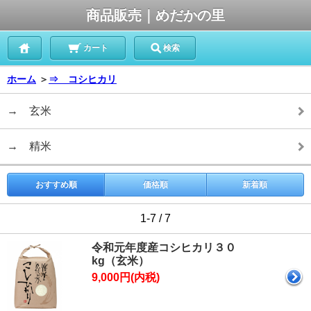
商品販売｜めだかの里
カート
検索
ホーム
＞
⇒ コシヒカリ
→ 玄米
→ 精米
おすすめ順
価格順
新着順
1-7 / 7
令和元年度産コシヒカリ３０
kg（玄米）
9,000円(内税)