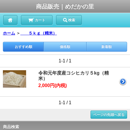
商品販売｜めだかの里
カート
検索
ホーム
＞
５ｋｇ（精米）
おすすめ順
価格順
新着順
1-1 / 1
令和元年度産コシヒカリ５kg（精
米）
2,000円(内税)
1-1 / 1
ページの先頭へ戻る
商品検索