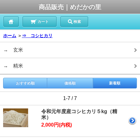
商品販売｜めだかの里
カート
検索
ホーム
＞
⇒ コシヒカリ
→ 玄米
→ 精米
おすすめ順
価格順
新着順
1-7 / 7
令和元年度産コシヒカリ５kg（精
米）
2,000円(内税)